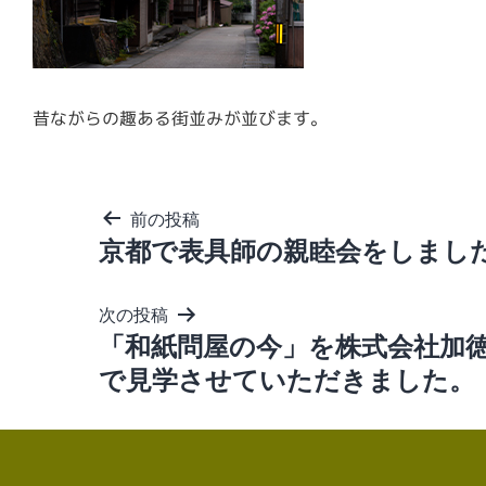
昔ながらの趣ある街並みが並びます。
投
前の投稿
稿
京都で表具師の親睦会をしまし
ナ
ビ
ゲ
次の投稿
ー
「和紙問屋の今」を株式会社加
シ
ョ
で見学させていただきました。
ン